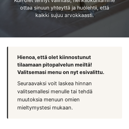
Kun olet tehnyt valintasi, henkilökuntamme
ottaa sinuun yhteyttä ja huolehtii, että
kaikki sujuu arvokkaasti.
Hienoa, että olet kiinnostunut
tilaamaan pitopalvelun meiltä!
Valitsemasi menu on nyt esivalittu.
Seuraavaksi voit laskea hinnan
valitsemallesi menulle tai tehdä
muutoksia menuun omien
mieltymystesi mukaan.