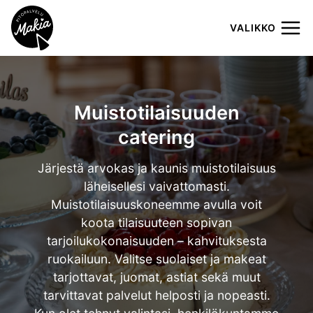
Siirry
sisältöön
VALIKKO
Muistotilaisuuden
catering
Järjestä arvokas ja kaunis muistotilaisuus
läheisellesi vaivattomasti.
Muistotilaisuuskoneemme avulla voit
koota tilaisuuteen sopivan
tarjoilukokonaisuuden – kahvituksesta
ruokailuun. Valitse suolaiset ja makeat
tarjottavat, juomat, astiat sekä muut
tarvittavat palvelut helposti ja nopeasti.